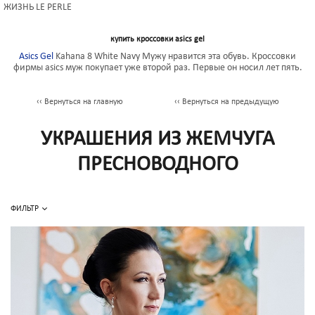
ЖИЗНЬ LE PERLE
купить кроссовки asics gel
Asics Gel
Kahana 8 White Navy Мужу нравится эта обувь. Кроссовки
фирмы asics муж покупает уже второй раз. Первые он носил лет пять.
‹‹ Вернуться на главную
‹‹ Вернуться на предыдущую
УКРАШЕНИЯ ИЗ ЖЕМЧУГА
ПРЕСНОВОДНОГО
ФИЛЬТР
Браслеты
(16)
Бусы
(4)
Колье
(28)
Кольца
(2)