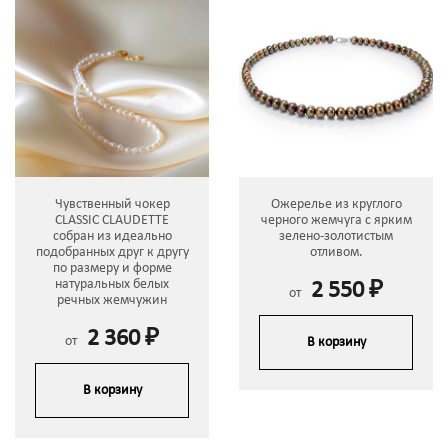
Чувственный чокер
Ожерелье из круглого
CLASSIC CLAUDETTE
черного жемчуга с ярким
собран из идеально
зелено-золотистым
подобранных друг к другу
отливом.
по размеру и форме
натуральных белых
2 550 ₽
от
речных жемчужин
2 360 ₽
от
В корзину
В корзину