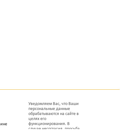
Уведомляем Вас, что Ваши
персональные данные
обрабатываются на сайте в
целях его
функционирования. В
зине
случае несогласия, просьба
покинуть сайт.