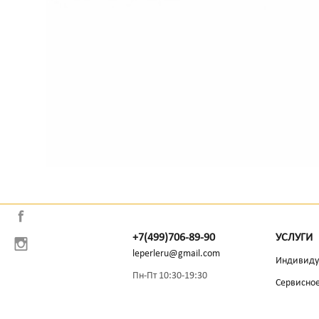
+7(499)706-89-90
УСЛУГИ
leperleru@gmail.com
Индивиду
Пн-Пт 10:30-19:30
Сервисно
ст.м.Смоленская, ул.Арбат,
Доставка
54/2с1, оф 439