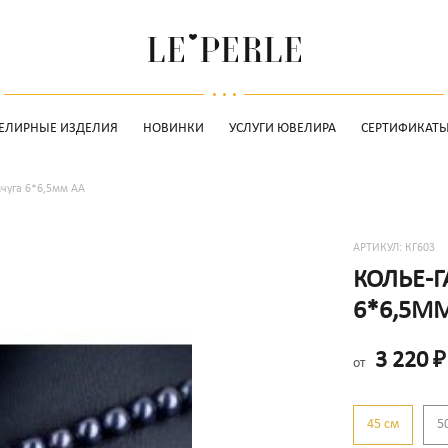
ЕЛИРНЫЕ ИЗДЕЛИЯ
НОВИНКИ
УСЛУГИ ЮВЕЛИРА
СЕРТИФИКАТ
мчуга 6*6,5мм АА
АРТИКУЛ:
КГ603
КОЛЬЕ-Г
6*6,5М
3 220
₽
от
45 см
5