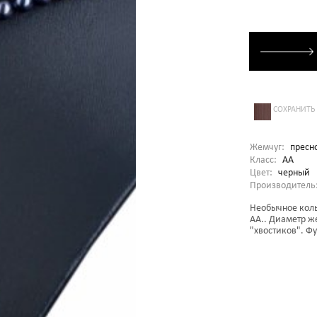
СОХРАНИТЬ
Жемчуг:
пресн
Класс:
AA
Цвет:
черный
Производитель
Необычное коль
АА.. Диаметр ж
"хвостиков". Ф