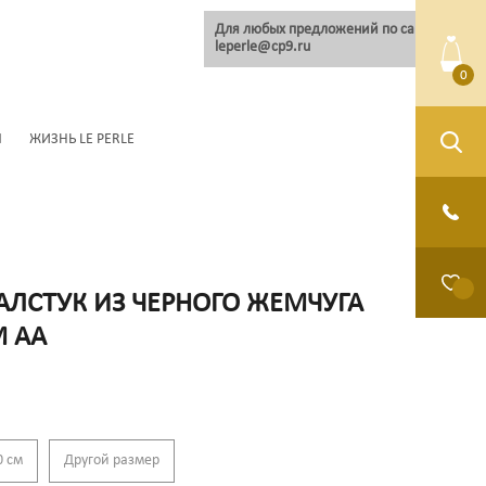
Для любых предложений по сайту:
leperle@cp9.ru
0
Ы
ЖИЗНЬ LE PERLE
АЛСТУК ИЗ ЧЕРНОГО ЖЕМЧУГА
М АА
0 см
Другой размер