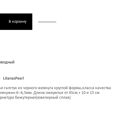
В корзину
оводный
:
LilianasPearl
е-галстук из черного жемчуга круглой формы,класса качества
емчужин 6--6,5мм. Длина ожерелья от 45см + 10 и 15 см
урнитура бижутерная(ювелирный сплав)