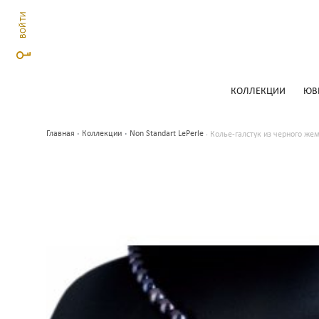
ВОЙТИ
КОЛЛЕКЦИИ
ЮВ
Главная
Коллекции
Non Standart LePerle
Колье-галстук из черного же