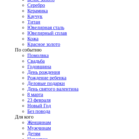
Серебро
Керамика
Каучук
Титан
Ювелирная сталь
Ювелирный сплав
Кожа
Красное золото
По событию
Помолвка
Свадьба
Годовщина
День рождения
Рождение ребенка
Деловые подарки
День святого валентина
8 марта
23 февраля
Новый Год
Без повода
Для кого
Женщинам
Мужчинам
Детям