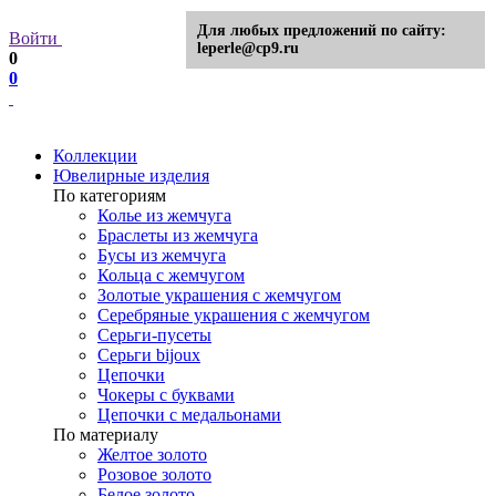
Для любых предложений по сайту:
Войти
leperle@cp9.ru
0
0
Коллекции
Ювелирные изделия
По категориям
Колье из жемчуга
Браслеты из жемчуга
Бусы из жемчуга
Кольца с жемчугом
Золотые украшения с жемчугом
Серебряные украшения с жемчугом
Серьги-пусеты
Серьги bijoux
Цепочки
Чокеры с буквами
Цепочки с медальонами
По материалу
Желтое золото
Розовое золото
Белое золото