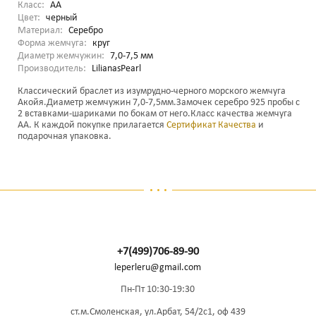
Класс:
AA
Цвет:
черный
Материал:
Серебро
Форма жемчуга:
круг
Диаметр жемчужин:
7,0-7,5 мм
Производитель:
LilianasPearl
Классический браслет из изумрудно-черного морского жемчуга
Акойя.Диаметр жемчужин 7,0-7,5мм.Замочек серебро 925 пробы с
2 вставками-шариками по бокам от него.Класс качества жемчуга
АА. К каждой покупке прилагается
Сертификат Качества
и
подарочная упаковка.
+7(499)706-89-90
leperleru@gmail.com
Пн-Пт 10:30-19:30
ст.м.Смоленская, ул.Арбат, 54/2с1, оф 439